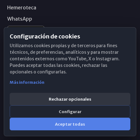
Hemeroteca
WhatsApp
Configuración de cookies
Utilizamos cookies propias y de terceros para fines
técnicos, de preferencias, analíticos y para mostrar
contenidos externos como YouTube, X o Instagram.
Puedes aceptar todas las cookies, rechazar las
opcionales o configurarlas.
Más información
Rechazar opcionales
Configurar
© 2026 Obispado de Málaga
Aceptar todas