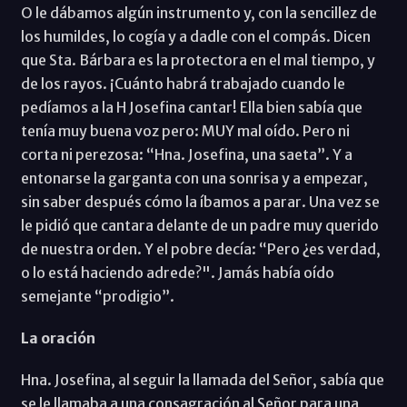
O le dábamos algún instrumento y, con la sencillez de
los humildes, lo cogía y a dadle con el compás. Dicen
que Sta. Bárbara es la protectora en el mal tiempo, y
de los rayos. ¡Cuánto habrá trabajado cuando le
pedíamos a la H Josefina cantar! Ella bien sabía que
tenía muy buena voz pero: MUY mal oído. Pero ni
corta ni perezosa: “Hna. Josefina, una saeta”. Y a
entonarse la garganta con una sonrisa y a empezar,
sin saber después cómo la íbamos a parar. Una vez se
le pidió que cantara delante de un padre muy querido
de nuestra orden. Y el pobre decía: “Pero ¿es verdad,
o lo está haciendo adrede?". Jamás había oído
semejante “prodigio”.
La oración
Hna. Josefina, al seguir la llamada del Señor, sabía que
se le llamaba a una consagración al Señor para una