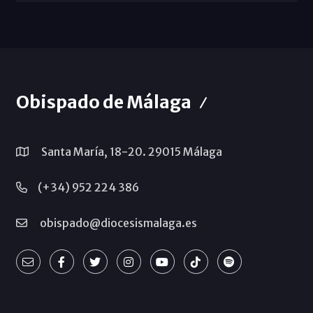
Obispado de Málaga
Santa María, 18-20. 29015 Málaga
(+34) 952 224 386
obispado@diocesismalaga.es