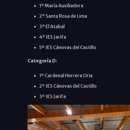
1º María Auxiliadora
2º Santa Rosa de Lima
3º El Atabal
4º IES Jarifa
5º IES Cánovas del Castillo
Categoría D:
1º Cardenal Herrera Oria
2º IES Cánovas del Castillo
3º IES Jarifa