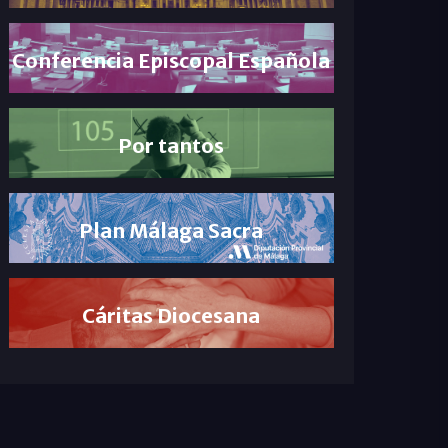
Conferencia Episcopal Española
Por tantos
Plan Málaga Sacra
Cáritas Diocesana