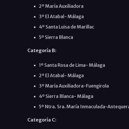
2º María Auxiliadora
3º El Atabal- Málaga
4º Santa Luisa de Marillac
5º Sierra Blanca
Categoría B:
1º Santa Rosa de Lima- Málaga
2º El Atabal- Málaga
3º María Auxiliadora-Fuengirola
4º Sierra Blanca- Málaga
5º Ntra. Sra. María Inmaculada-Antequer
Categoría C: