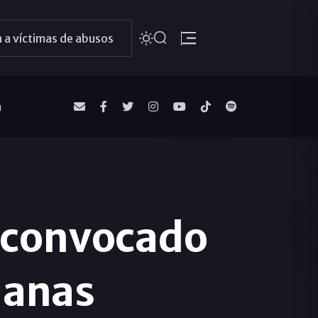
 a víctimas de abusos
a
, convocado
ianas