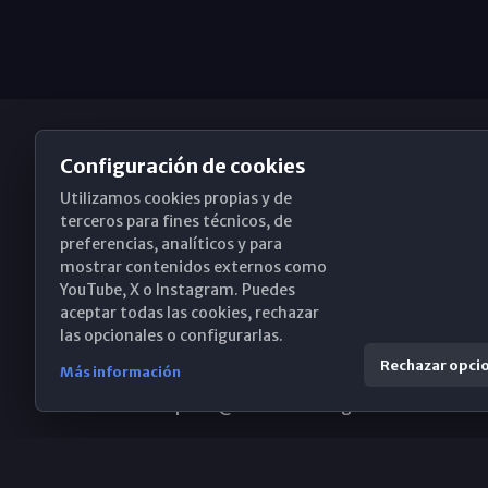
Configuración de cookies
Utilizamos cookies propias y de
Obispado de Málaga
terceros para fines técnicos, de
preferencias, analíticos y para
mostrar contenidos externos como
YouTube, X o Instagram. Puedes
Santa María, 18-20. 29015 Málaga
aceptar todas las cookies, rechazar
las opcionales o configurarlas.
(+34) 952 224 386
Rechazar opci
Más información
obispado@diocesismalaga.es