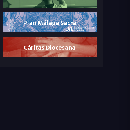
Plan Málaga Sacra
Cáritas Diocesana