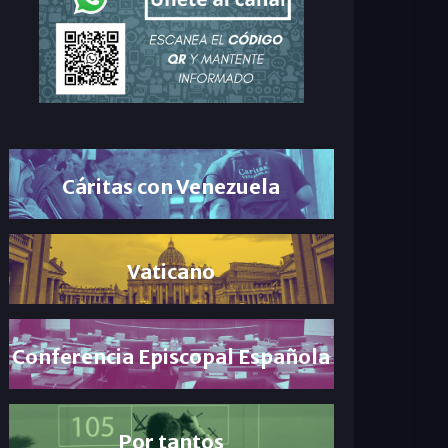
Cáritas con Venezuela
Vaticano
Conferencia Episcopal Española
Por tantos