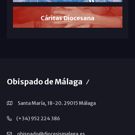
Cáritas Diocesana
Obispado de Málaga
Santa María, 18-20. 29015 Málaga
(+34) 952 224 386
obispado@diocesismalaga.es