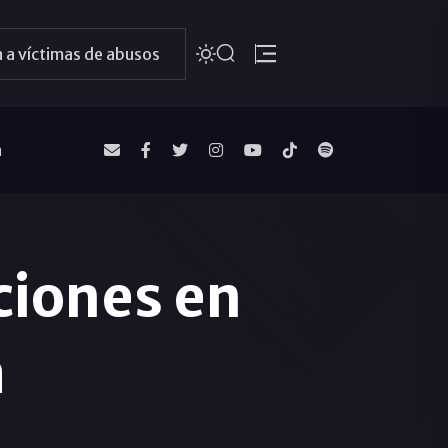
 a víctimas de abusos
a
ciones en
a