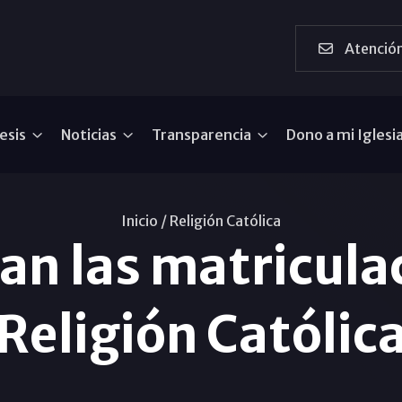
Atención
esis
Noticias
Transparencia
Dono a mi Iglesi
Inicio /
Religión Católica
n las matricula
Religión Católic