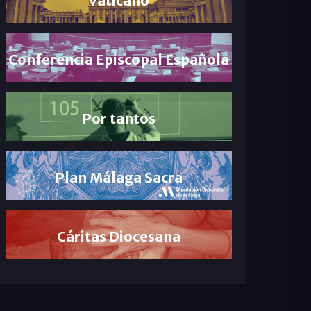
Conferencia Episcopal Española
Por tantos
Plan Málaga Sacra
Cáritas Diocesana