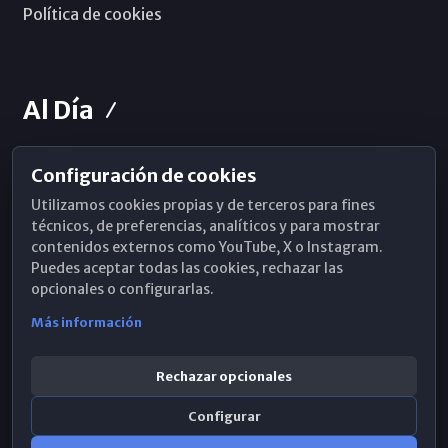
Política de cookies
Al Día
Configuración de cookies
Horarios de Misa
Utilizamos cookies propias y de terceros para fines
Hemeroteca
técnicos, de preferencias, analíticos y para mostrar
contenidos externos como YouTube, X o Instagram.
WhatsApp
Puedes aceptar todas las cookies, rechazar las
opcionales o configurarlas.
Más información
Rechazar opcionales
Configurar