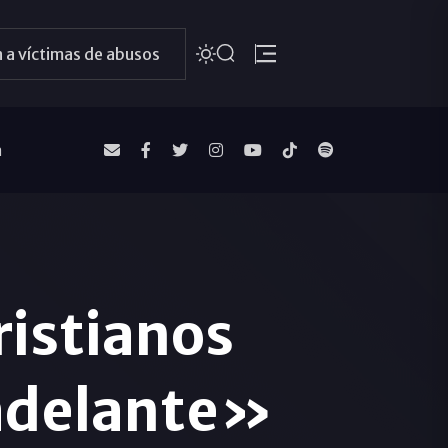
 a víctimas de abusos
a
ristianos
 adelante»