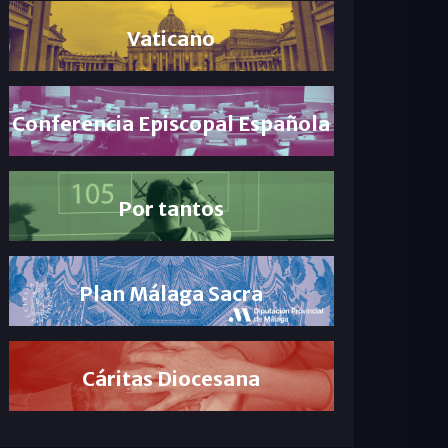
Vaticano
Conferencia Episcopal Española
Por tantos
Plan Málaga Sacra
Cáritas Diocesana