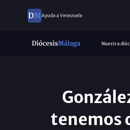
Ayuda a Venezuela
Nuestra dióc
González
tenemos q