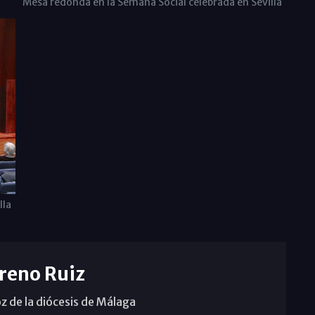
Mesa redonda en la Semana Social celebrada en Sevilla
lla
reno Ruiz
z de la diócesis de Málaga