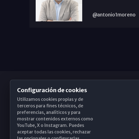
@antonio1moreno
Configuración de cookies
Utilizamos cookies propias y de
Obispado de Málaga
terceros para fines técnicos, de
preferencias, analíticos y para
mostrar contenidos externos como
YouTube, X o Instagram. Puedes
Santa María, 18-20. 29015 Málaga
aceptar todas las cookies, rechazar
las opcionales o configurarlas.