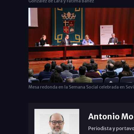
González de Lara y Fátima Báñez
Mesa redonda en la Semana Social celebrada en Sevi
Antonio Mo
Periodista y portavo