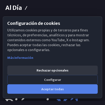
Al Día
Configuración de cookies
Horarios de Misa
Utilizamos cookies propias y de terceros para fines
Hemeroteca
técnicos, de preferencias, analíticos y para mostrar
contenidos externos como YouTube, X o Instagram.
WhatsApp
Puedes aceptar todas las cookies, rechazar las
opcionales o configurarlas.
Más información
Rechazar opcionales
Configurar
Aceptar todas