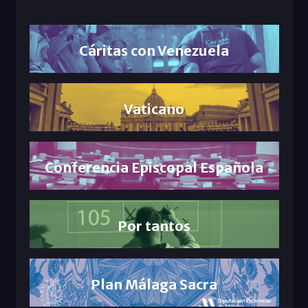
Cáritas con Venezuela
Vaticano
Conferencia Episcopal Española
Por tantos
Plan Málaga Sacra