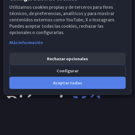
Utilizamos cookies propias y de terceros para fines
Hemeroteca
técnicos, de preferencias, analíticos y para mostrar
contenidos externos como YouTube, X o Instagram.
WhatsApp
Puedes aceptar todas las cookies, rechazar las
opcionales o configurarlas.
Más información
Rechazar opcionales
Configurar
Aceptar todas
Consulta IA
×
Selecciona el área y realiza tu consulta
© 2026 Obispado de Málaga