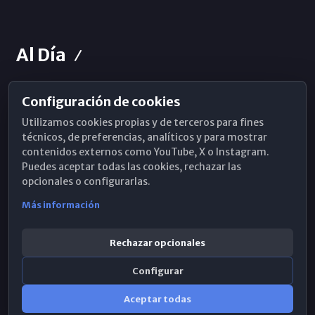
Al Día
Configuración de cookies
Horarios de Misa
Utilizamos cookies propias y de terceros para fines
Hemeroteca
técnicos, de preferencias, analíticos y para mostrar
contenidos externos como YouTube, X o Instagram.
WhatsApp
Puedes aceptar todas las cookies, rechazar las
opcionales o configurarlas.
Más información
Rechazar opcionales
Configurar
Aceptar todas