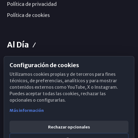
Política de privacidad
Política de cookies
Al Día
Configuración de cookies
Horarios de Misa
Utilizamos cookies propias y de terceros para fines
Hemeroteca
técnicos, de preferencias, analíticos y para mostrar
contenidos externos como YouTube, X o Instagram.
WhatsApp
Puedes aceptar todas las cookies, rechazar las
opcionales o configurarlas.
Más información
Rechazar opcionales