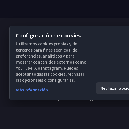
Configuración de cookies
Utilizamos cookies propias y de
Obispado de Málaga
terceros para fines técnicos, de
preferencias, analíticos y para
mostrar contenidos externos como
YouTube, X o Instagram. Puedes
Santa María, 18-20. 29015 Málaga
aceptar todas las cookies, rechazar
las opcionales o configurarlas.
(+34) 952 224 386
Rechazar opci
Más información
obispado@diocesismalaga.es