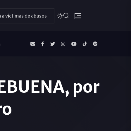
 a víctimas de abusos
a
BUENA, por
ro