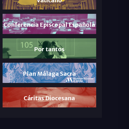
Conferencia Episcopal Española
Por tantos
Plan Málaga Sacra
Cáritas Diocesana