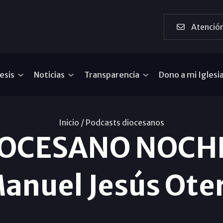
Atención
esis
Noticias
Transparencia
Dono a mi Iglesi
Inicio /
Podcasts diocesanos
IOCESANO NOCHE
anuel Jesús Ote