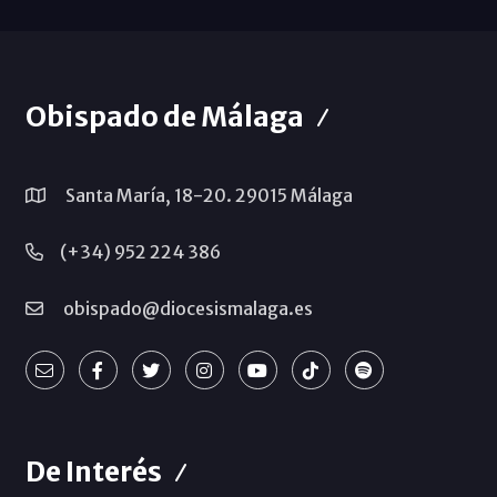
Obispado de Málaga
Santa María, 18-20. 29015 Málaga
(+34) 952 224 386
obispado@diocesismalaga.es
De Interés