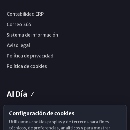
Contabilidad ERP
Correo 365
Sistema de información
Aviso legal
Política de privacidad
Política de cookies
Al Día
Configuración de cookies
Horarios de Misa
Utilizamos cookies propias y de terceros para fines
Hemeroteca
técnicos, de preferencias, analíticos y para mostrar