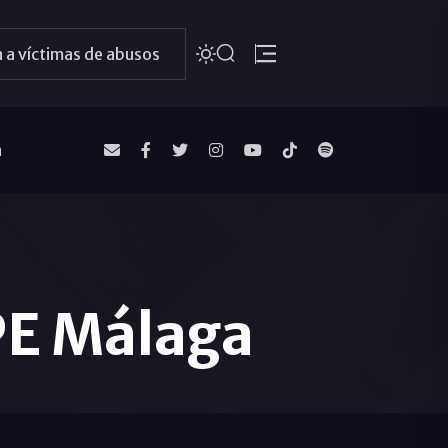
 a víctimas de abusos
a
PE Málaga