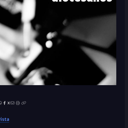
X
ista