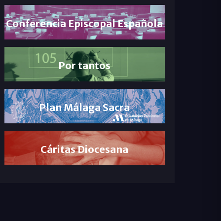
Conferencia Episcopal Española
Por tantos
Plan Málaga Sacra
Cáritas Diocesana