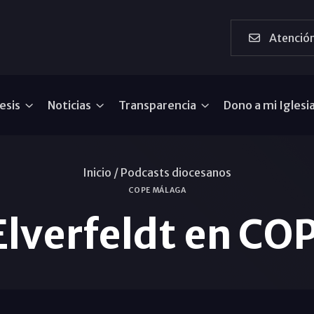
Atención
esis
Noticias
Transparencia
Dono a mi Iglesi
Inicio /
Podcasts diocesanos
COPE MÁLAGA
Elverfeldt en CO