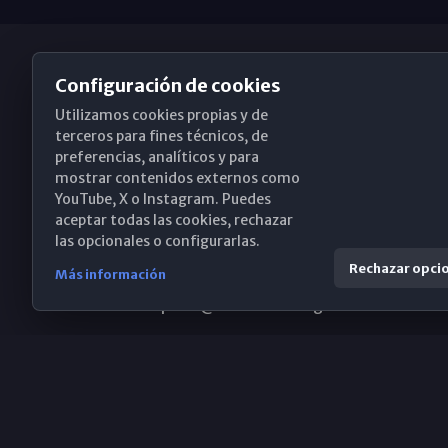
Configuración de cookies
Utilizamos cookies propias y de
Obispado de Málaga
terceros para fines técnicos, de
preferencias, analíticos y para
mostrar contenidos externos como
YouTube, X o Instagram. Puedes
Santa María, 18-20. 29015 Málaga
aceptar todas las cookies, rechazar
las opcionales o configurarlas.
(+34) 952 224 386
Rechazar opci
Más información
obispado@diocesismalaga.es