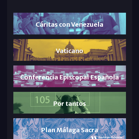
Cáritas con Venezuela
Vaticano
Conferencia Episcopal Española
Por tantos
Plan Málaga Sacra