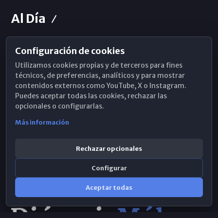
Al Día
Configuración de cookies
Horarios de Misa
Utilizamos cookies propias y de terceros para fines
Hemeroteca
técnicos, de preferencias, analíticos y para mostrar
contenidos externos como YouTube, X o Instagram.
WhatsApp
Puedes aceptar todas las cookies, rechazar las
opcionales o configurarlas.
Más información
Rechazar opcionales
Configurar
Aceptar todas