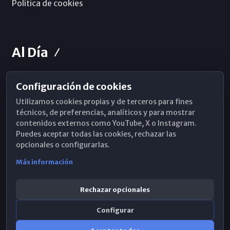
Política de cookies
Al Día
Configuración de cookies
Horarios de Misa
Utilizamos cookies propias y de terceros para fines
Hemeroteca
técnicos, de preferencias, analíticos y para mostrar
contenidos externos como YouTube, X o Instagram.
WhatsApp
Puedes aceptar todas las cookies, rechazar las
opcionales o configurarlas.
Más información
Rechazar opcionales
Configurar