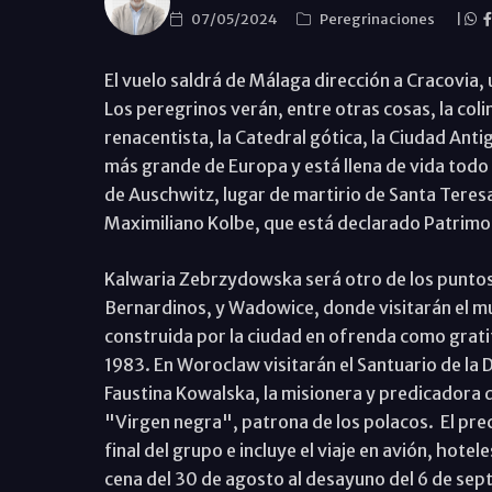
07/05/2024
Peregrinaciones
|
El vuelo saldrá de Málaga dirección a Cracovia, 
Los peregrinos verán, entre otras cosas, la coli
renacentista, la Catedral gótica, la Ciudad Ant
más grande de Europa y está llena de vida todo
de Auschwitz, lugar de martirio de Santa Teresa
Maximiliano Kolbe, que está declarado Patrim
Kalwaria Zebrzydowska será otro de los puntos v
Bernardinos, y Wadowice, donde visitarán el mus
construida por la ciudad en ofrenda como gratit
1983. En Woroclaw visitarán el Santuario de la D
Faustina Kowalska, la misionera y predicadora 
"Virgen negra", patrona de los polacos. El pr
final del grupo e incluye el viaje en avión, hote
cena del 30 de agosto al desayuno del 6 de septi