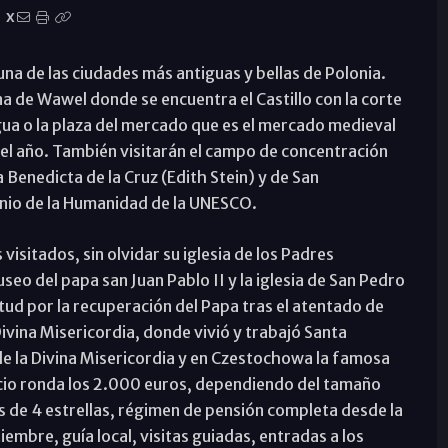
X
una de las ciudades más antiguas y bellas de Polonia.
na de Wawel donde se encuentra el Castillo con la corte
igua o la plaza del mercado que es el mercado medieval
 el año. También visitarán el campo de concentración
 Benedicta de la Cruz (Edith Stein) y de San
onio de la Humanidad de la UNESCO.
isitados, sin olvidar su iglesia de los Padres
eo del papa san Juan Pablo II y la iglesia de San Pedro
ud por la recuperación del Papa tras el atentado de
ivina Misericordia, donde vivió y trabajó Santa
de la Divina Misericordia y en Czestochowa la famosa
ecio ronda los 2.000 euros, dependiendo del tamaño
les de 4 estrellas, régimen de pensión completa desde la
embre, guía local, visitas guiadas, entradas a los