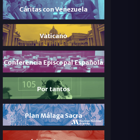
Cáritas con Venezuela
Vaticano
Conferencia Episcopal Española
Por tantos
Plan Málaga Sacra