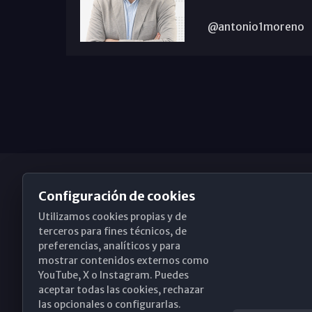
@antonio1moreno
Configuración de cookies
Utilizamos cookies propias y de
Obispado de Málaga
terceros para fines técnicos, de
preferencias, analíticos y para
mostrar contenidos externos como
YouTube, X o Instagram. Puedes
Santa María, 18-20. 29015 Málaga
aceptar todas las cookies, rechazar
las opcionales o configurarlas.