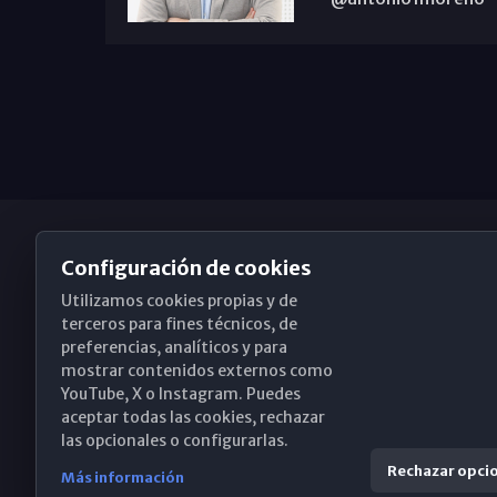
Configuración de cookies
Utilizamos cookies propias y de
Obispado de Málaga
terceros para fines técnicos, de
preferencias, analíticos y para
mostrar contenidos externos como
YouTube, X o Instagram. Puedes
Santa María, 18-20. 29015 Málaga
aceptar todas las cookies, rechazar
las opcionales o configurarlas.
(+34) 952 224 386
Rechazar opci
Más información