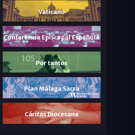
Vaticano
Conferencia Episcopal Española
Por tantos
Plan Málaga Sacra
Cáritas Diocesana