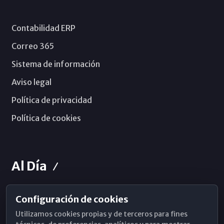
Contabilidad ERP
Correo 365
Sistema de información
Aviso legal
Política de privacidad
Política de cookies
Al Día
Configuración de cookies
Horarios de Misa
Utilizamos cookies propias y de terceros para fines
Hemeroteca