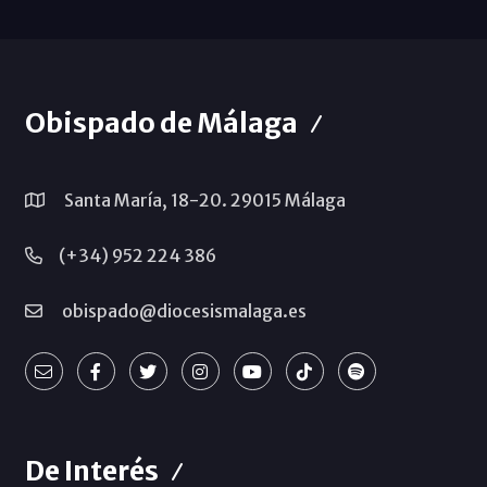
Obispado de Málaga
Santa María, 18-20. 29015 Málaga
(+34) 952 224 386
obispado@diocesismalaga.es
De Interés