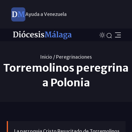
Ayuda a Venezuela
Inicio /
Peregrinaciones
Torremolinos peregrina
a Polonia
La parroquia Cristo Resucitado de Torremolinos