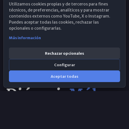
Utilizamos cookies propias y de terceros para fines
Hemeroteca
técnicos, de preferencias, analíticos y para mostrar
contenidos externos como YouTube, X o Instagram.
WhatsApp
Puedes aceptar todas las cookies, rechazar las
opcionales o configurarlas.
Más información
Rechazar opcionales
Configurar
Aceptar todas
Consulta IA
×
© 2026 Obispado de Málaga
Selecciona el área y realiza tu consulta