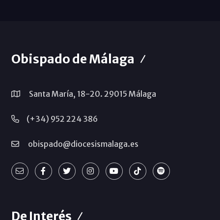
Obispado de Málaga
Santa María, 18-20. 29015 Málaga
(+34) 952 224 386
obispado@diocesismalaga.es
De Interés