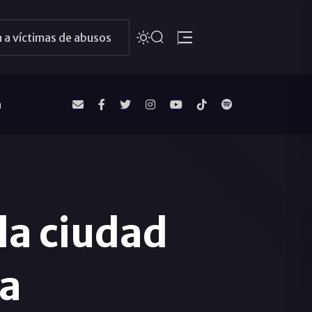
 a víctimas de abusos
a
la ciudad
na