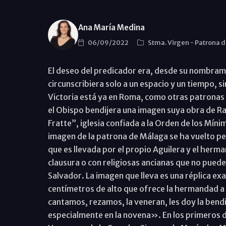
Ana María Medina
06/09/2022
Stma. Virgen
-
Patrona d
El deseo del predicador era, desde su nombramie
circunscribiera solo a un espacio y un tiempo, sin
Victoria está ya en Roma, como otras patronas 
el Obispo bendijera una imagen suya obra de Ra
Fratte”, iglesia confiada a la Orden de los Míni
imagen de la patrona de Málaga se ha vuelto per
que es llevada por el propio Aguilera y el her
clausura o con religiosas ancianas que no pueden
Salvador. La imagen que lleva es una réplica exa
centímetros de alto que ofrece la hermandad a q
cantamos, rezamos, la veneran, les doy la bend
especialmente en la novena». En los primeros d