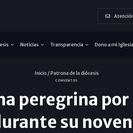
Atención
esis
Noticias
Transparencia
Dono a mi Iglesi
Inicio /
Patrona de la diócesis
CONVENTOS
na peregrina por 
urante su nove