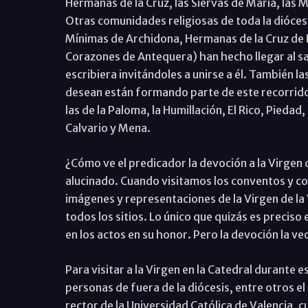
Hermanas de la Cruz, las Siervas de María, las M
Otras comunidades religiosas de toda la dióces
Mínimas de Archidona, Hermanas de la Cruz de 
Corazones de Antequera) han hecho llegar al sa
escribiera invitándoles a unirse a él. También l
desean están formando parte de este recorrido m
las de la Paloma, la Humillación, El Rico, Piedad
Calvario y Mena.
¿Cómo ve el predicador la devoción a la Virgen
alucinado. Cuando visitamos los conventos y c
imágenes y representaciones de la Virgen de la
todos los sitios. Lo único que quizás es preciso 
en los actos en su honor. Pero la devoción la ve
Para visitar a la Virgen en la Catedral durante
personas de fuera de la diócesis, entre otros e
rector de la Universidad Católica de Valencia, 