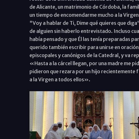
de Alicante, un matrimonio de Córdoba, la fami
un tiempo de encomendarme mucho a la Virgen y 
"Voy a hablar de Ti, Dime qué quieres que diga"
de alguien sin haberlo entrevistado. Incluso c
había pensado y que Él las tenía preparadas pa
querido también escribir para unirse en oración 
episcopales y canónigos de la Catedral, y va r
«Hasta a la cárcel llegan, por una madre me pi
pidieron que rezara por un hijo recientemente fa
a la Virgen a todos ellos».