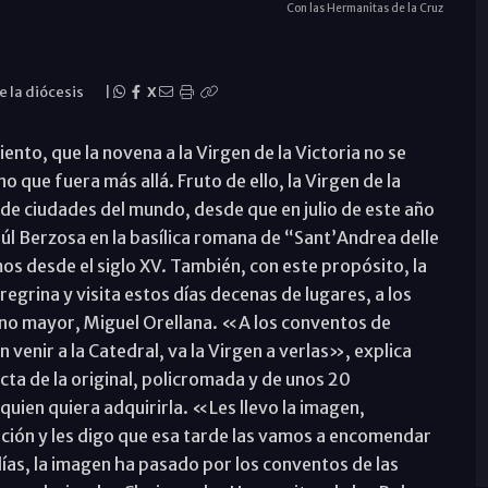
Con las Hermanitas de la Cruz
e la diócesis
|
X
nto, que la novena a la Virgen de la Victoria no se
o que fuera más allá. Fruto de ello, la Virgen de la
de ciudades del mundo, desde que en julio de este año
úl Berzosa en la basílica romana de “Sant’Andrea delle
mos desde el siglo XV. También, con este propósito, la
egrina y visita estos días decenas de lugares, a los
mano mayor, Miguel Orellana. «A los conventos de
 venir a la Catedral, va la Virgen a verlas», explica
cta de la original, policromada y de unos 20
uien quiera adquirirla. «Les llevo la imagen,
ición y les digo que esa tarde las vamos a encomendar
ías, la imagen ha pasado por los conventos de las