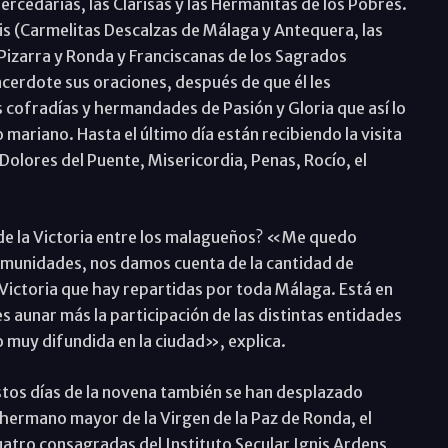
ercedarias, las Clarisas y las Hermanitas de los Pobres.
is (Carmelitas Descalzas de Málaga y Antequera, las
Pizarra y Ronda y Franciscanas de los Sagrados
cerdote sus oraciones, después de que él les
as cofradías y hermandades de Pasión y Gloria que así lo
ariano. Hasta el último día están recibiendo la visita
, Dolores del Puente, Misericordia, Penas, Rocío, el
 de la Victoria entre los malagueños? «Me quedo
omunidades, nos damos cuenta de la cantidad de
 Victoria que hay repartidas por toda Málaga. Está en
es aunar más la participación de las distintas entidades
o muy difundida en la ciudad», explica.
 estos días de la novena también se han desplazado
l hermano mayor de la Virgen de la Paz de Ronda, el
cuatro consagradas del Instituto Secular Ignis Ardens