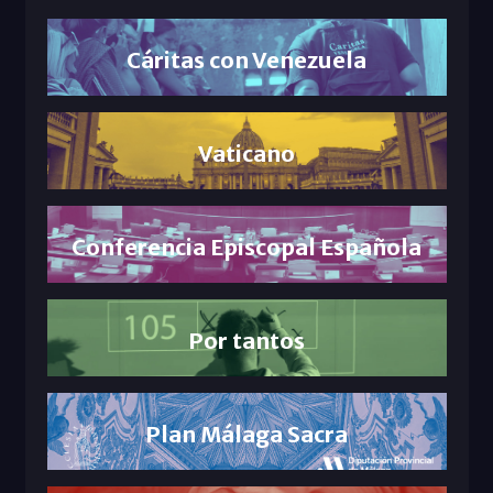
Cáritas con Venezuela
Vaticano
Conferencia Episcopal Española
Por tantos
Plan Málaga Sacra