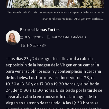
Santa María de la Victoria tras sobrepasar el umbral de la puerta de las cadenas de
la Catedral, esta mañana. FOTO: @StaMVictoriaMLG
Encarni Llamas Fortes
07/08/2019
Patrona de la diócesis
|
X
- Los días 23 y 24 de agosto se llevaraÌ a cabo la
exposicioÌn de la imagen de la Virgen en su camariÌn
para veneracioÌn, oracioÌn y contemplacioÌn cercana
de los fieles. Los horarios seraÌn: el viernes 23, de
10.30 a 13.30 y de 17.30 a 19.30 horas; y el saÌbado
24, de 10.30 a 13.30 horas. El saÌbado por la tarde se
llevaraÌ a cabo la entronizacioÌn de la imagen de la
Virgen en su trono de traslado. A las 19.30 horas se