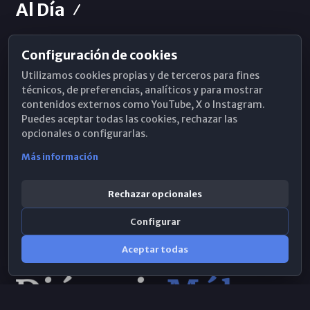
Al Día
Configuración de cookies
Horarios de Misa
Utilizamos cookies propias y de terceros para fines
Hemeroteca
técnicos, de preferencias, analíticos y para mostrar
contenidos externos como YouTube, X o Instagram.
WhatsApp
Puedes aceptar todas las cookies, rechazar las
opcionales o configurarlas.
Más información
Rechazar opcionales
Configurar
Aceptar todas
Consulta IA