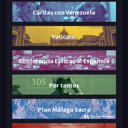
Cáritas con Venezuela
Vaticano
Conferencia Episcopal Española
Por tantos
Plan Málaga Sacra