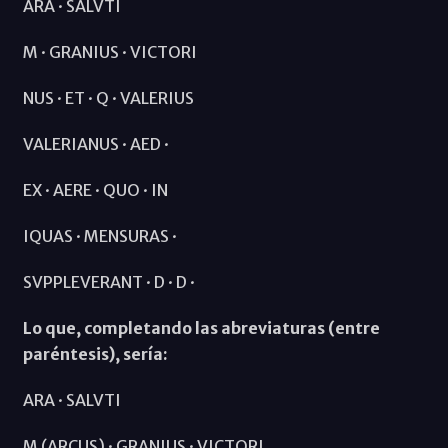
ARA · SALVTI
M · GRANIUS · VICTORI
NUS · ET · Q · VALERIUS
VALERIANUS · AED ·
EX · AERE · QUO · IN
IQUAS · MENSURAS ·
SVPPLEVERANT · D · D ·
Lo que, completando las abreviaturas (entre
paréntesis), sería:
ARA · SALVTI
M (ARCUS) · GRANIUS · VICTORI