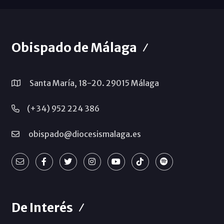
Obispado de Málaga
Santa María, 18-20. 29015 Málaga
(+34) 952 224 386
obispado@diocesismalaga.es
De Interés