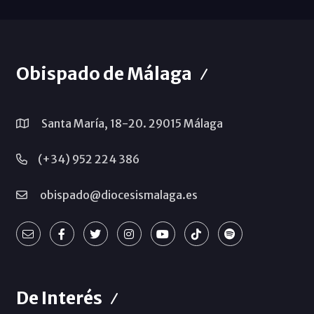
Obispado de Málaga
Santa María, 18-20. 29015 Málaga
(+34) 952 224 386
obispado@diocesismalaga.es
De Interés