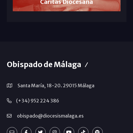
Cáritas Diocesana
Obispado de Málaga
Santa María, 18-20. 29015 Málaga
(+34) 952 224 386
obispado@diocesismalaga.es