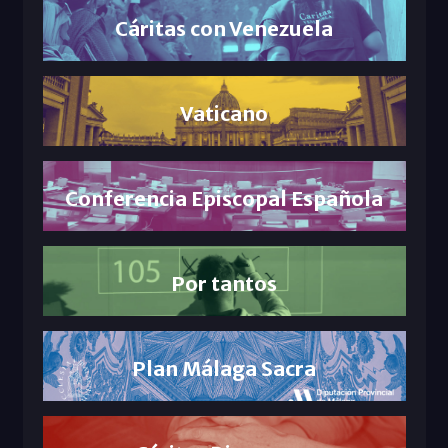
Cáritas con Venezuela
Vaticano
Conferencia Episcopal Española
Por tantos
Plan Málaga Sacra