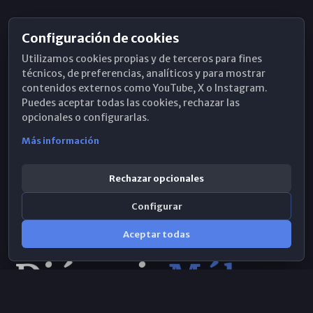
Configuración de cookies
Horarios de Misa
Utilizamos cookies propias y de terceros para fines
Hemeroteca
técnicos, de preferencias, analíticos y para mostrar
contenidos externos como YouTube, X o Instagram.
WhatsApp
Puedes aceptar todas las cookies, rechazar las
opcionales o configurarlas.
Más información
Rechazar opcionales
Configurar
Aceptar todas
Consulta IA
×