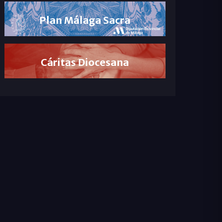
Plan Málaga Sacra
Cáritas Diocesana