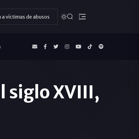
 a víctimas de abusos
a
 siglo XVIII,