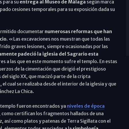
s para su
entrega al Museo de Málaga
según marca
bispado cesiones temporales para su exposición dada su
 permitido documentar
numerosas reformas que han
cio
. «Las excavaciones nos muestran que todas las
frido graves lesiones, siempre ocasionadas por las
amente padeció la iglesia del Sagrario esta
ares a las que en este momento sufre el templo. En estas
rzos de la cimentación que dirigió el prestigioso
el siglo XX, que macizó parte de la cripta
l cual se realizaba desde el interior de la iglesia y que
ánchez La Chica.
el templo fueron encontrados ya
niveles de época
, como certifican los fragmentos hallados de una
z, así como platos y patenas de Terra Sigillata con el
al, elementos todos asociados a la
simbología