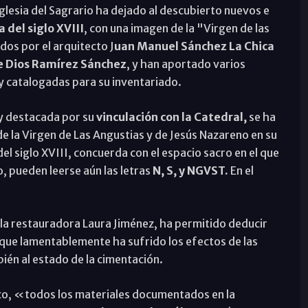
 iglesia del Sagrario ha dejado al descubierto nuevos e
 del siglo XVIII
, con una imagen de la "Virgen de las
dos por el arquitecto J
uan Manuel Sánchez La Chica
e Dios Ramírez Sánchez
, y han aportado varios
 y catalogadas para su inventariado.
 y destacada por su
vinculación con la Catedral,
se ha
e la Virgen de Las Angustias y de Jesús Nazareno en su
l siglo XVIII, concuerda con el espacio sacro en el que
o, pueden leerse aún las letras
N, S, y NGVST.
En el
r la restauradora Laura Jiménez, ha permitido deducir
nque lamentablemente ha sufrido los efectos de las
ién al estado de la cimentación.
ico, «todos los materiales documentados en la