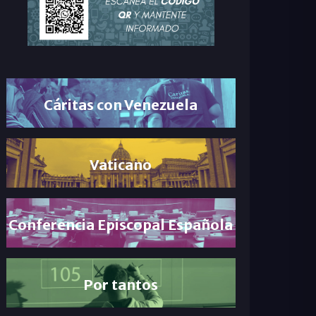
Cáritas con Venezuela
Vaticano
Conferencia Episcopal Española
Por tantos