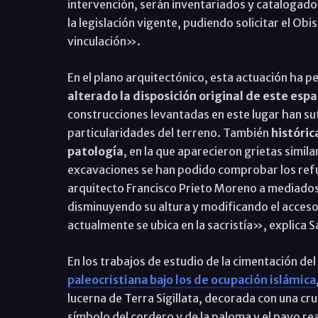
intervención, serán inventariados y catalogado
la legislación vigente, pudiendo solicitar el O
vinculación».
En el plano arquitectónico, esta actuación ha
alterado la disposición original de este espa
construcciones levantadas en este lugar han su
particularidades del terreno. También
históric
patología
, en la que aparecieron grietas simil
excavaciones se han podido comprobar los refue
arquitecto Francisco Prieto Moreno a mediados d
disminuyendo su altura y modificando el acceso, e
actualmente se ubica en la sacristía», explica S
En los trabajos de estudio de la cimentación d
paleocristiana bajo los de ocupación islámica
lucerna de Terra Sigillata, decorada con una cru
símbolo del cordero y de la paloma y el pavo re