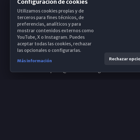
Configuración de cookies
Utilizamos cookies propias y de
Obispado de Málaga
terceros para fines técnicos, de
preferencias, analíticos y para
mostrar contenidos externos como
YouTube, X o Instagram. Puedes
Santa María, 18-20. 29015 Málaga
aceptar todas las cookies, rechazar
las opcionales o configurarlas.
(+34) 952 224 386
Rechazar opci
Más información
obispado@diocesismalaga.es