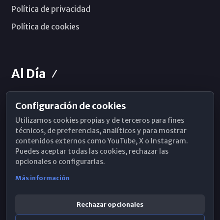
Política de privacidad
Política de cookies
Al Día
Configuración de cookies
Horarios de Misa
Utilizamos cookies propias y de terceros para fines
Hemeroteca
técnicos, de preferencias, analíticos y para mostrar
contenidos externos como YouTube, X o Instagram.
WhatsApp
Puedes aceptar todas las cookies, rechazar las
opcionales o configurarlas.
Más información
Rechazar opcionales