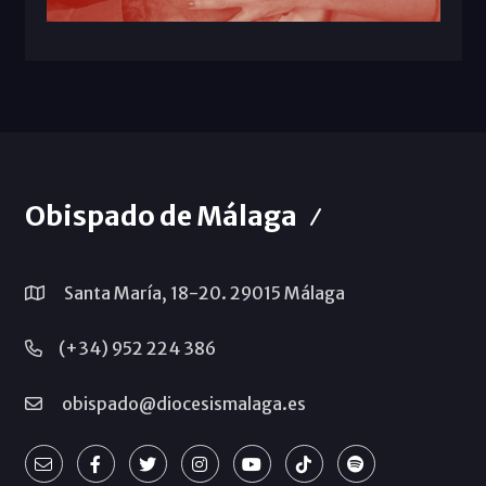
Obispado de Málaga
Santa María, 18-20. 29015 Málaga
(+34) 952 224 386
obispado@diocesismalaga.es