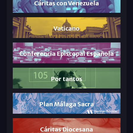
Cáritas con Venezuela
Vaticano
Conferencia Episcopal Española
Por tantos
Plan Málaga Sacra
Cáritas Diocesana