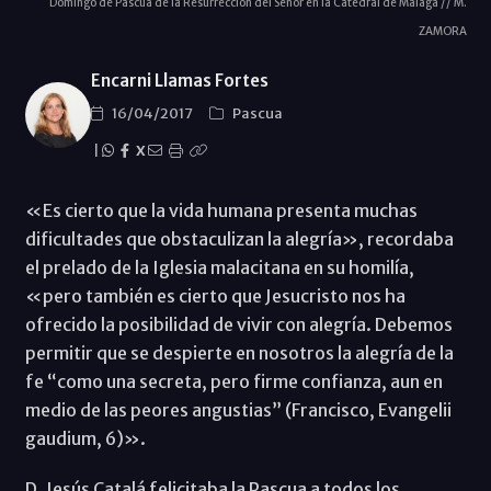
Domingo de Pascua de la Resurrección del Señor en la Catedral de Málaga // M.
ZAMORA
Encarni Llamas Fortes
16/04/2017
Pascua
|
X
«Es cierto que la vida humana presenta muchas
dificultades que obstaculizan la alegría», recordaba
el prelado de la Iglesia malacitana en su homilía,
«pero también es cierto que Jesucristo nos ha
ofrecido la posibilidad de vivir con alegría. Debemos
permitir que se despierte en nosotros la alegría de la
fe “como una secreta, pero firme confianza, aun en
medio de las peores angustias” (Francisco, Evangelii
gaudium, 6)».
D. Jesús Catalá felicitaba la Pascua a todos los