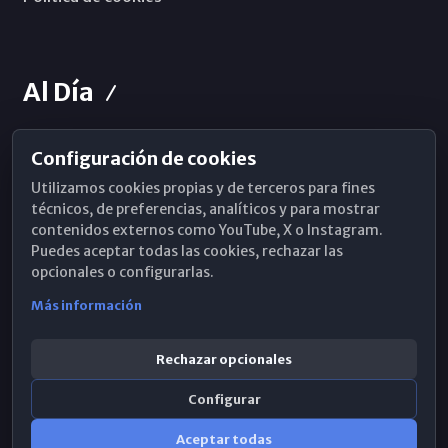
Al Día
Configuración de cookies
Horarios de Misa
Utilizamos cookies propias y de terceros para fines
Hemeroteca
técnicos, de preferencias, analíticos y para mostrar
contenidos externos como YouTube, X o Instagram.
WhatsApp
Puedes aceptar todas las cookies, rechazar las
opcionales o configurarlas.
Más información
Rechazar opcionales
Configurar
Aceptar todas