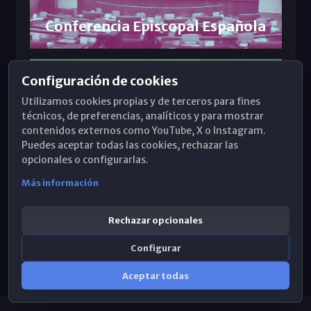
Conferencia Episcopal Española
Configuración de cookies
Por tantos
Utilizamos cookies propias y de terceros para fines
técnicos, de preferencias, analíticos y para mostrar
contenidos externos como YouTube, X o Instagram.
Plan Málaga Sacra
Puedes aceptar todas las cookies, rechazar las
opcionales o configurarlas.
Más información
Cáritas Diocesana
Rechazar opcionales
Configurar
Aceptar todas