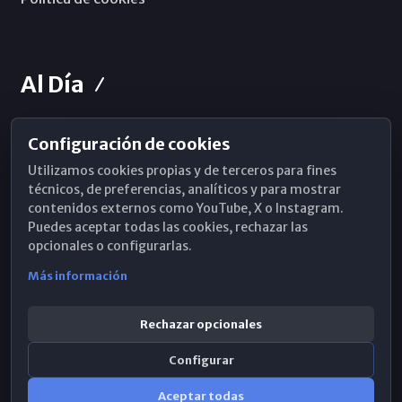
Al Día
Configuración de cookies
Horarios de Misa
Utilizamos cookies propias y de terceros para fines
Hemeroteca
técnicos, de preferencias, analíticos y para mostrar
contenidos externos como YouTube, X o Instagram.
WhatsApp
Puedes aceptar todas las cookies, rechazar las
opcionales o configurarlas.
Más información
Rechazar opcionales
Configurar
Aceptar todas