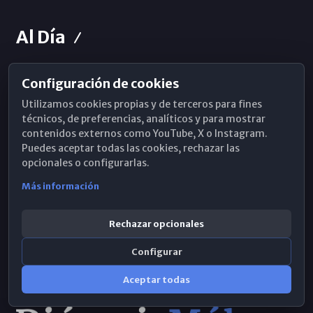
Al Día
Configuración de cookies
Horarios de Misa
Utilizamos cookies propias y de terceros para fines
Hemeroteca
técnicos, de preferencias, analíticos y para mostrar
contenidos externos como YouTube, X o Instagram.
WhatsApp
Puedes aceptar todas las cookies, rechazar las
opcionales o configurarlas.
Más información
Rechazar opcionales
Configurar
Aceptar todas