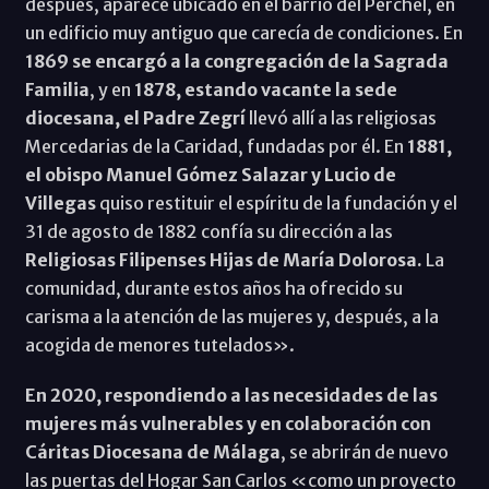
después, aparece ubicado en el barrio del Perchel, en
un edificio muy antiguo que carecía de condiciones. En
1869 se encargó a la congregación de la Sagrada
Familia
, y en
1878, estando vacante la sede
diocesana, el Padre Zegrí
llevó allí a las religiosas
Mercedarias de la Caridad, fundadas por él. En
1881,
el obispo Manuel Gómez Salazar y Lucio de
Villegas
quiso restituir el espíritu de la fundación y el
31 de agosto de 1882 confía su dirección a las
Religiosas Filipenses Hijas de María Dolorosa.
La
comunidad, durante estos años ha ofrecido su
carisma a la atención de las mujeres y, después, a la
acogida de menores tutelados».
En 2020, respondiendo a las necesidades de las
mujeres más vulnerables y en colaboración con
Cáritas Diocesana de Málaga
, se abrirán de nuevo
las puertas del Hogar San Carlos «como un proyecto