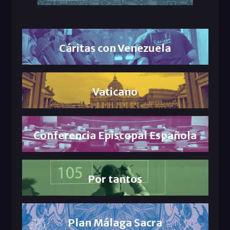
Cáritas con Venezuela
Vaticano
Conferencia Episcopal Española
Por tantos
Plan Málaga Sacra