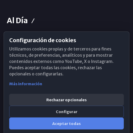
Al Día
Configuración de cookies
Horarios de Misa
Utilizamos cookies propias y de terceros para fines
Hemeroteca
técnicos, de preferencias, analíticos y para mostrar
contenidos externos como YouTube, X o Instagram.
WhatsApp
Puedes aceptar todas las cookies, rechazar las
opcionales o configurarlas.
Más información
Rechazar opcionales
Configurar
Aceptar todas