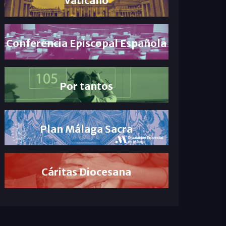
Conferencia Episcopal Española
Por tantos
Plan Málaga Sacra
Cáritas Diocesana