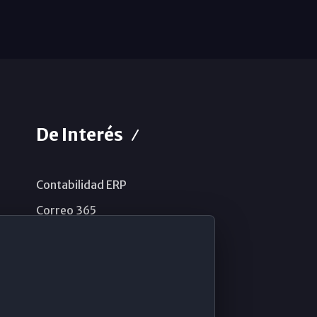
De Interés
Contabilidad ERP
Correo 365
Sistema de información
Aviso legal
Política de privacidad
Política de cookies