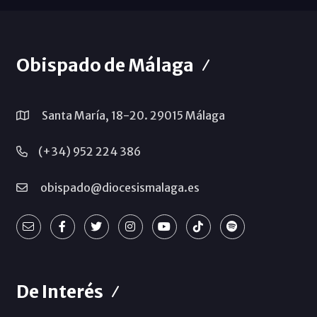
Obispado de Málaga
Santa María, 18-20. 29015 Málaga
(+34) 952 224 386
obispado@diocesismalaga.es
De Interés