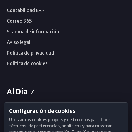
Contabilidad ERP
Correo 365
Sistema de información
Aviso legal
Política de privacidad
Política de cookies
Al Día
Configuración de cookies
Horarios de Misa
Utilizamos cookies propias y de terceros para fines
Hemeroteca
técnicos, de preferencias, analíticos y para mostrar