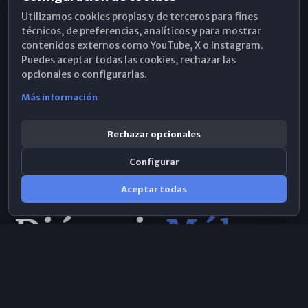
Utilizamos cookies propias y de terceros para fines
Hemeroteca
técnicos, de preferencias, analíticos y para mostrar
contenidos externos como YouTube, X o Instagram.
WhatsApp
Puedes aceptar todas las cookies, rechazar las
opcionales o configurarlas.
Más información
Rechazar opcionales
Configurar
Aceptar todas
Consulta IA
×
Selecciona el área y realiza tu consulta
© 2026 Obispado de Málaga