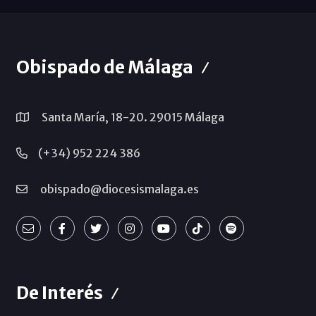
Obispado de Málaga
Santa María, 18-20. 29015 Málaga
(+34) 952 224 386
obispado@diocesismalaga.es
De Interés