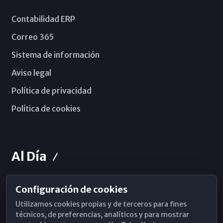
Contabilidad ERP
Correo 365
Sistema de información
Aviso legal
Política de privacidad
Política de cookies
Al Día
Configuración de cookies
Horarios de Misa
Utilizamos cookies propias y de terceros para fines
Hemeroteca
técnicos, de preferencias, analíticos y para mostrar