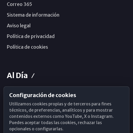
Correo 365
Sistema de información
Aviso legal
Política de privacidad
Política de cookies
Al Día
Configuración de cookies
Horarios de Misa
Utilizamos cookies propias y de terceros para fines
Hemeroteca
técnicos, de preferencias, analíticos y para mostrar
contenidos externos como YouTube, X o Instagram.
WhatsApp
Puedes aceptar todas las cookies, rechazar las
opcionales o configurarlas.