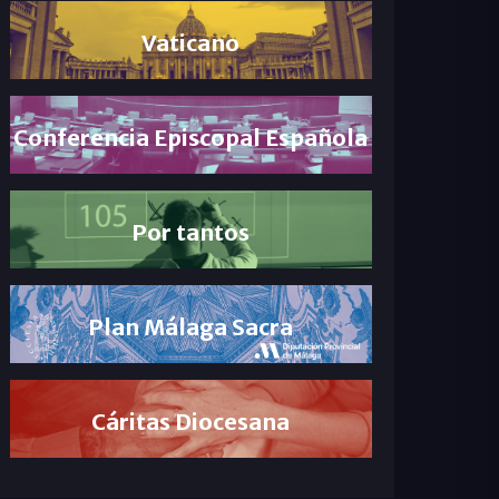
Vaticano
Conferencia Episcopal Española
Por tantos
Plan Málaga Sacra
Cáritas Diocesana