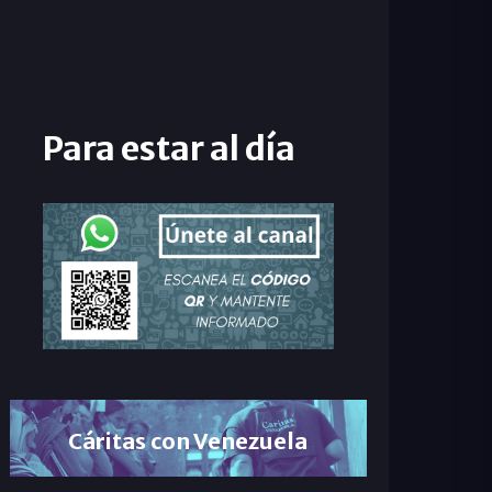
Para estar al día
Cáritas con Venezuela