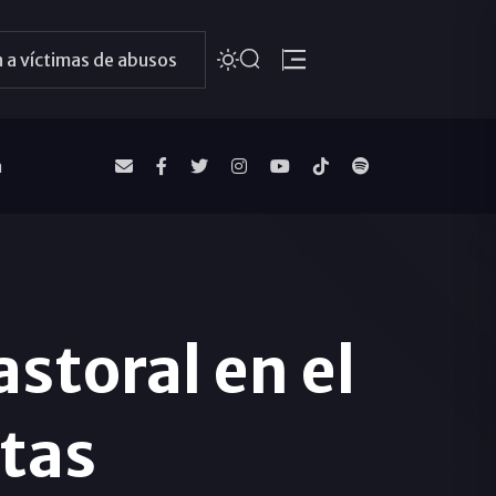
 a víctimas de abusos
a
astoral en el
stas