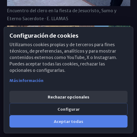
Encuentro del clero en la fiesta de Jesucristo, Sumo y
Eterno Sacerdote · E. LLAMAS
Configuración de cookies
Utilizamos cookies propias y de terceros para fines
técnicos, de preferencias, analíticos y para mostrar
contenidos externos como YouTube, X o Instagram.
Puedes aceptar todas las cookies, rechazar las
opcionales o configurarlas.
Más información
Rechazar opcionales
Configurar
Aceptar todas
Encuentro del clero en la fiesta de Jesucristo, Sumo y
Eterno Sacerdote · E. LLAMAS