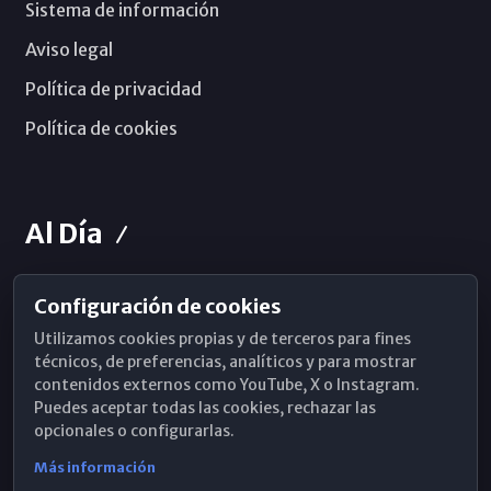
Sistema de información
Aviso legal
Política de privacidad
Política de cookies
Al Día
Configuración de cookies
Horarios de Misa
Utilizamos cookies propias y de terceros para fines
Hemeroteca
técnicos, de preferencias, analíticos y para mostrar
contenidos externos como YouTube, X o Instagram.
WhatsApp
Puedes aceptar todas las cookies, rechazar las
opcionales o configurarlas.
Más información