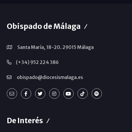
Obispado de Málaga
Santa María, 18-20. 29015 Málaga
(+34) 952 224 386
obispado@diocesismalaga.es
De Interés