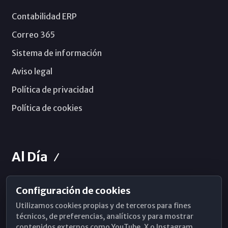
Contabilidad ERP
Correo 365
Sistema de información
Aviso legal
Política de privacidad
Política de cookies
Al Día
Configuración de cookies
Horarios de Misa
Utilizamos cookies propias y de terceros para fines
Hemeroteca
técnicos, de preferencias, analíticos y para mostrar
contenidos externos como YouTube, X o Instagram.