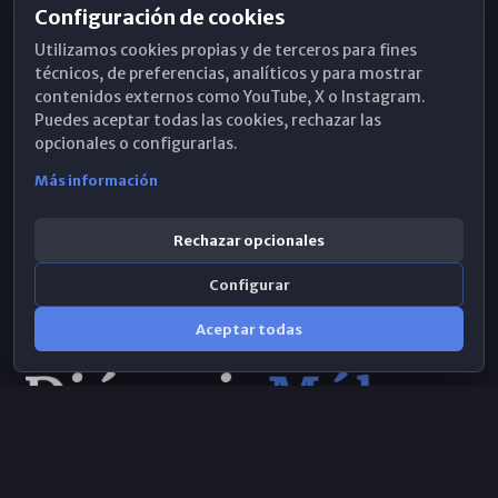
Configuración de cookies
Horarios de Misa
Utilizamos cookies propias y de terceros para fines
Hemeroteca
técnicos, de preferencias, analíticos y para mostrar
contenidos externos como YouTube, X o Instagram.
WhatsApp
Puedes aceptar todas las cookies, rechazar las
opcionales o configurarlas.
Más información
Rechazar opcionales
Configurar
Aceptar todas
Consulta IA
×
© 2026 Obispado de Málaga
Selecciona el área y realiza tu consulta