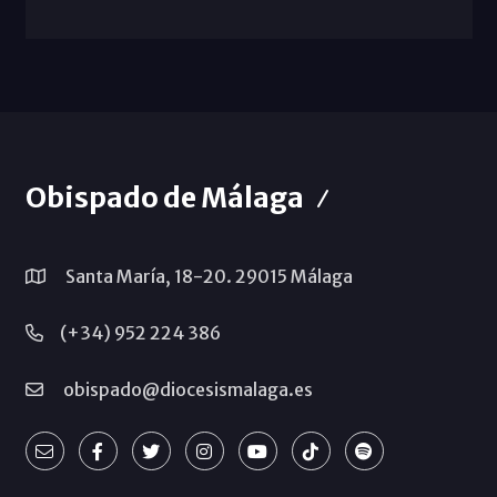
Obispado de Málaga
Santa María, 18-20. 29015 Málaga
(+34) 952 224 386
obispado@diocesismalaga.es