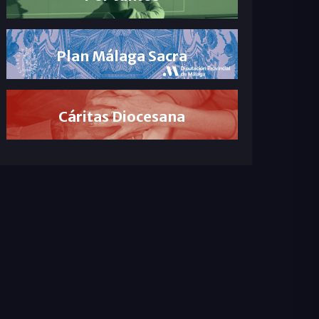
Plan Málaga Sacra
Cáritas Diocesana