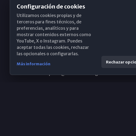
Configuración de cookies
Utilizamos cookies propias y de
Obispado de Málaga
terceros para fines técnicos, de
preferencias, analíticos y para
mostrar contenidos externos como
YouTube, X o Instagram. Puedes
Santa María, 18-20. 29015 Málaga
aceptar todas las cookies, rechazar
las opcionales o configurarlas.
(+34) 952 224 386
Rechazar opci
Más información
obispado@diocesismalaga.es