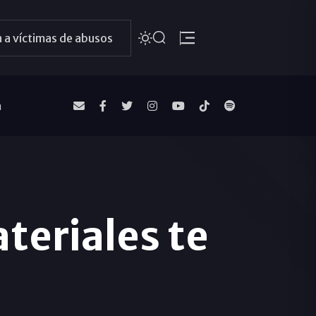
 a víctimas de abusos
a
ateriales te