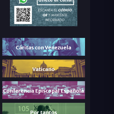
Cáritas con Venezuela
Vaticano
Conferencia Episcopal Española
Por tantos