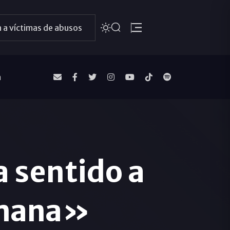
 a víctimas de abusos
a
a sentido a
umana»