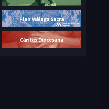
Plan Málaga Sacra
Cáritas Diocesana