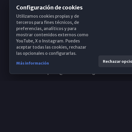
Configuración de cookies
Utilizamos cookies propias y de
Obispado de Málaga
terceros para fines técnicos, de
preferencias, analíticos y para
mostrar contenidos externos como
YouTube, X o Instagram. Puedes
Santa María, 18-20. 29015 Málaga
aceptar todas las cookies, rechazar
las opcionales o configurarlas.
(+34) 952 224 386
Rechazar opci
Más información
obispado@diocesismalaga.es