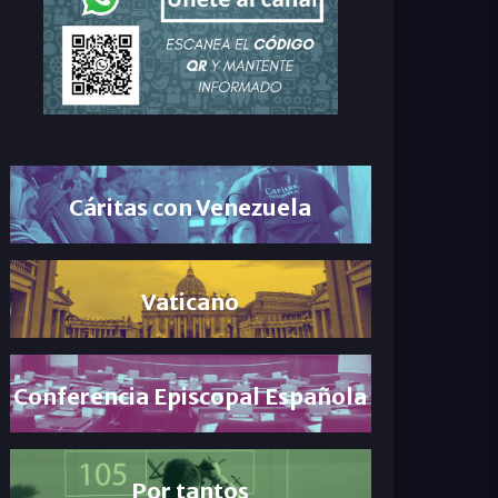
Cáritas con Venezuela
Vaticano
Conferencia Episcopal Española
Por tantos