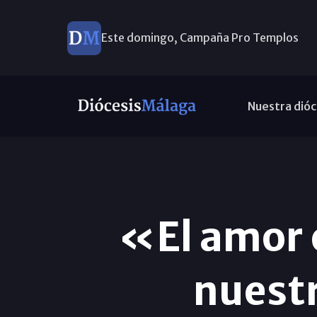
Este domingo, Campaña Pro Templos
Nuestra dióc
«El amor e
nuest