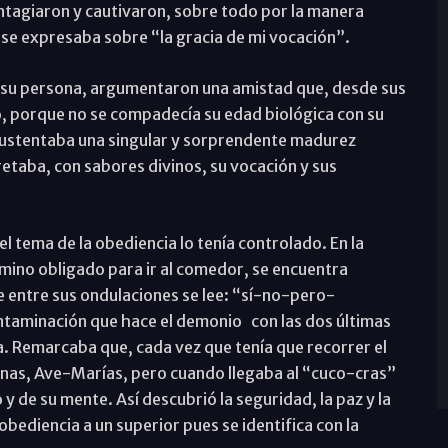
ontagiaron y cautivaron, sobre todo por la manera
e se expresaba sobre “la gracia de mi vocación”.
 su persona, argumentaron una amistad que, desde sus
o, porque no se compadecía su edad biológica con su
sustentaba una singular y sorprendente madurez
etaba, con sabores divinos, su vocación y sus
 el tema de la obediencia lo tenía controlado. En la
camino obligado para ir al comedor, se encuentra
e entre sus ondulaciones se lee: “sí-no-pero-
ntaminación que hace el demonio con las dos últimas
a. Remarcaba que, cada vez que tenía que recorrer el
ganas, Ave-Marías, pero cuando llegaba al “cuco-cras”
 y de su mente. Así descubrió la seguridad, la paz y la
obediencia a un superior pues se identifica con la