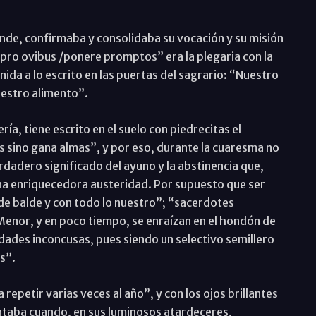
donde, confirmaba y consolidaba su vocación y su misión
pro ovibus /ponere promptos” era la plegaria con la
ida a lo escrito en las puertas del sagrario: “Nuestro
estro alimento”.
ería, tiene escrito en el suelo con piedrecitas el
s sino gana almas”, y por eso, durante la cuaresma no
dadero significado del ayuno y la abstinencia que,
na enriquecedora austeridad. Por supuesto que ser
 de balde y con todo lo nuestro”; “sacerdotes
enor, y en poco tiempo, se enraízan en el hondón de
dades inconcusas, pues siendo un selectivo semillero
s”.
epetir varias veces al año”, y con los ojos brillantes
ntaba cuando, en sus luminosos atardeceres,