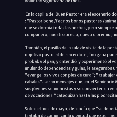
voluntad significada de Dios.
En la capilla del Buen Pastor era el escenario 
: “Pastor bone /fac nos bonos pastores /anima 
que se dormía todas las noches, pero siempre un
compañero, nuestro precio, nuestro premio, nu
También, el pasillo de la sala de visita de la port
objetivo pastoral del sacerdote, “no gana pane
probaba el pan, y entendió y experimentó el ver
anulando dependencias y gulas, le aseguraba u
“evangelios vivos con pies de cura”; “ trabajar
cabales”…eran mensajes que, en el Seminario M
sus jóvenes seminaristas y se convierten en ver
de vocaciones “catequizan hasta las piedrecita
Sobre el mes de mayo, defendía que “se debería r
trataba de comunicar la plenitud que experime