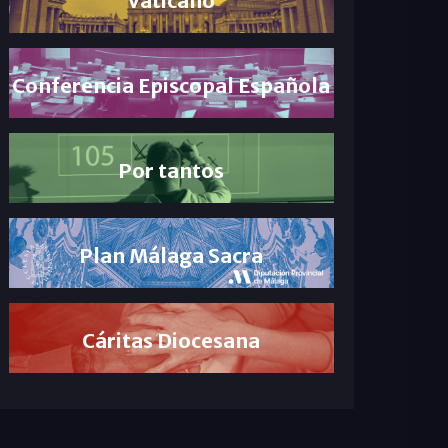
Conferencia Episcopal Española
Por tantos
Plan Málaga Sacra
Cáritas Diocesana