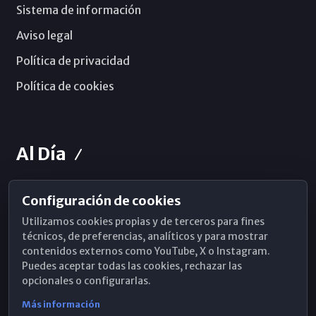
Sistema de información
Aviso legal
Política de privacidad
Política de cookies
Al Día
Configuración de cookies
Horarios de Misa
Utilizamos cookies propias y de terceros para fines
Hemeroteca
técnicos, de preferencias, analíticos y para mostrar
contenidos externos como YouTube, X o Instagram.
WhatsApp
Puedes aceptar todas las cookies, rechazar las
opcionales o configurarlas.
Más información