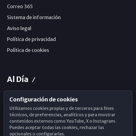
Correo 365
Sistema de información
Aviso legal
Política de privacidad
Política de cookies
Al Día
Configuración de cookies
Horarios de Misa
Utilizamos cookies propias y de terceros para fines
Hemeroteca
técnicos, de preferencias, analíticos y para mostrar
contenidos externos como YouTube, X o Instagram.
WhatsApp
Puedes aceptar todas las cookies, rechazar las
opcionales o configurarlas.